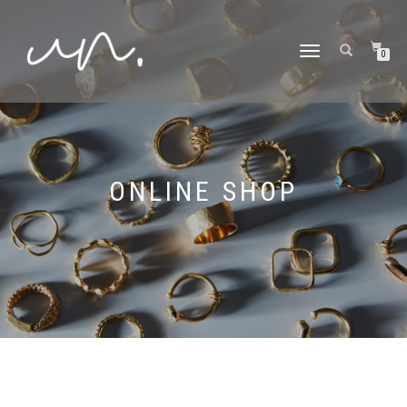
ナ
0
ビ
ゲ
ー
シ
ョ
ン
切
り
ONLINE SHOP
替
え