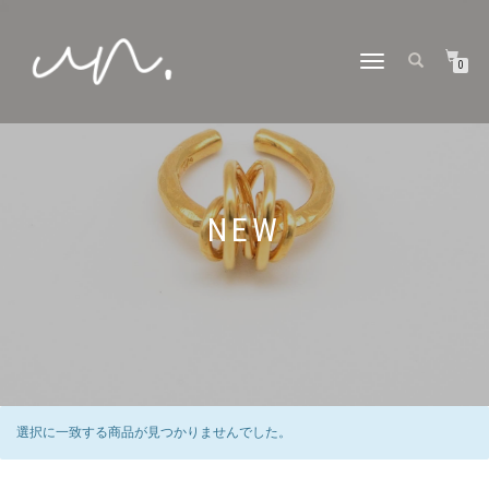
ナ
0
ビ
ゲ
ー
シ
ョ
ン
切
り
NEW
替
え
選択に一致する商品が見つかりませんでした。