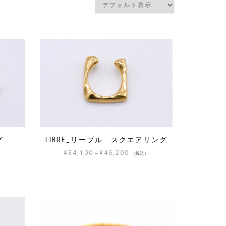
グ
LIBRE_リーブル スクエアリング
¥
34,100
¥
46,200
–
）
（税込）