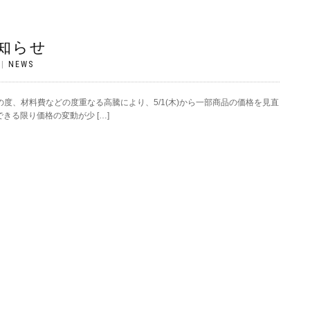
知らせ
|
NEWS
この度、材料費などの度重なる高騰により、5/1(木)から一部商品の価格を見直
きる限り価格の変動が少 […]