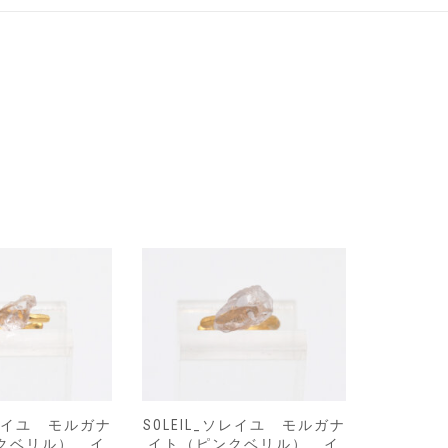
ソレイユ モルガナ
LIBRE_リーブル スクエア
RIVE
クベリル） イ
リング