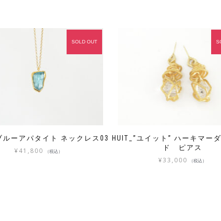
SOLD OUT
S
L ブルーアパタイト ネックレス03
HUIT_”ユイット” ハーキマ
ド ピアス
¥
41,800
（税込）
¥
33,000
（税込）