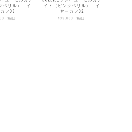
_ソレイユ モルガナ
LIBRE_リーブル スクエア
RIVE
クベリル） イ
リング
¥
ーカフ02
¥
34,100
（税込）
000
（税込）