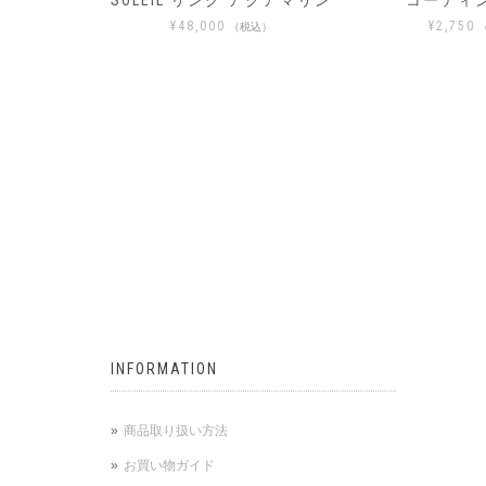
 アクアマリン
コーティング直し
SOLEIL_ソ
ト イヤ
¥
2,750
税込）
（税込）
¥
33,000
INFORMATION
商品取り扱い方法
お買い物ガイド