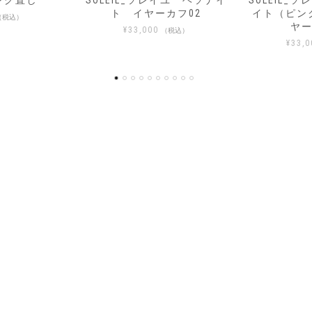
レイユ ヘソナイ
SOLEIL_ソレイユ モルガナ
SOLEIL
ーカフ02
イト（ピンクベリル） イ
イト（ピン
ヤーカフ03
ヤ
（税込）
¥
33,000
¥
33,
（税込）