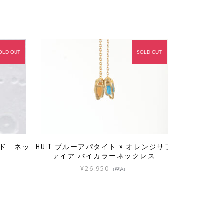
OLD OUT
SOLD OUT
イド ネッ
HUIT ブルーアパタイト × オレンジサフ
ァイア バイカラーネックレス
¥
26,950
（税込）