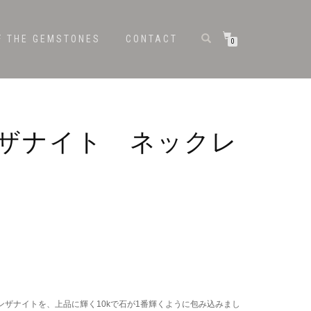
F THE GEMSTONES
CONTACT
0
 タンザナイト ネックレ
ザナイトを、上品に輝く10kで石が1番輝くように包み込みまし