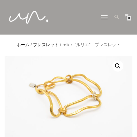
ナ
0
ビ
ゲ
ー
シ
ョ
ホーム
/
ブレスレット
/ relier_”ルリエ” ブレスレット
ン
切
り
替
え