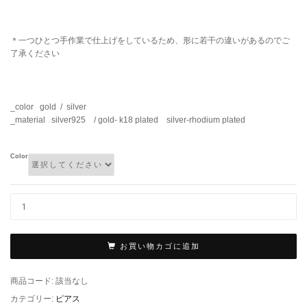
＊一つひとつ手作業で仕上げをしているため、形に若干の違いがあるのでご
了承ください
_color gold / silver
_material silver925 / gold- k18 plated silver-rhodium plated
Color
お買い物カゴに追加
商品コード:
該当なし
カテゴリー:
ピアス