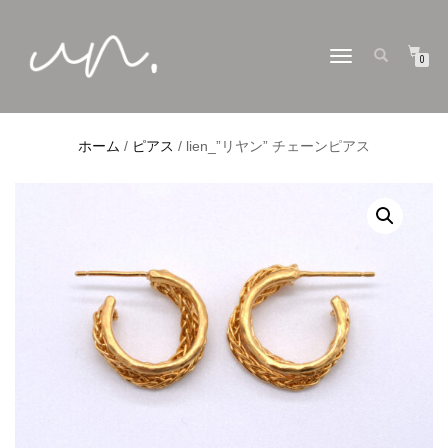
ナ
0
ビ
ゲ
ー
シ
ョ
ホーム
/
ピアス
/ lien_”リヤン” チェーンピアス
ン
切
り
替
え