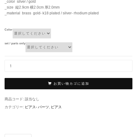
_color silver / gold
_size 縦2.9cm 横2.0cm 厚2.0mm
_material brass gold- k18 plated / silver- rhodium plated
Color
set / parts only
お買い物カゴに追加
商品コード:
該当なし
カテゴリー:
ピアス- パーツ
,
ピアス