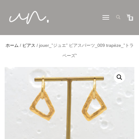
ナ
0
ビ
ゲ
ー
シ
ョ
ホーム
/
ピアス
/ jouer_”ジュエ” ピアスパーツ_009 trapèze_”トラ
ン
切
ペーズ”
り
替
え