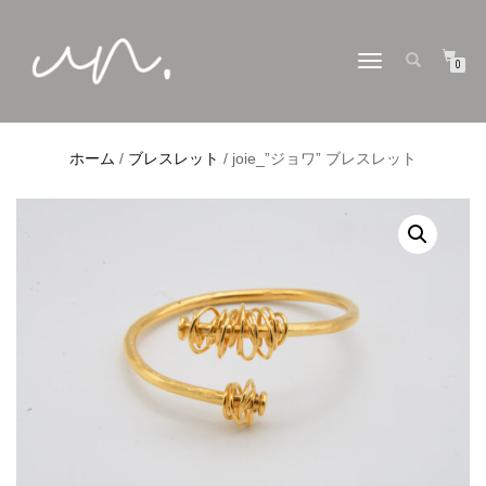
ナ
0
ビ
ゲ
ー
シ
ョ
ホーム
/
ブレスレット
/ joie_”ジョワ” ブレスレット
ン
切
り
替
え