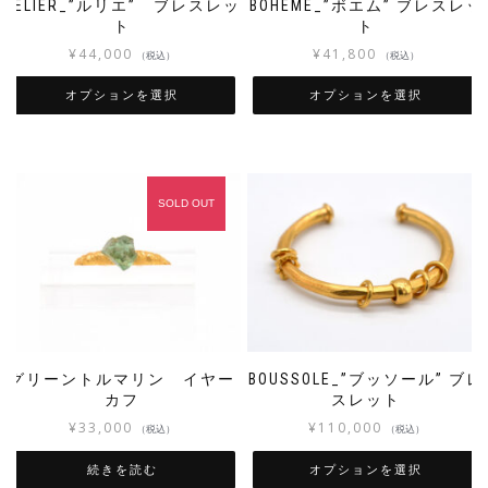
RELIER_”ルリエ” ブレスレッ
BOHEME_”ボエム” ブレスレッ
ト
ト
¥
44,000
¥
41,800
（税込）
（税込）
オプションを選択
オプションを選択
SOLD OUT
グリーントルマリン イヤー
BOUSSOLE_”ブッソール” ブレ
カフ
スレット
¥
33,000
¥
110,000
（税込）
（税込）
続きを読む
オプションを選択