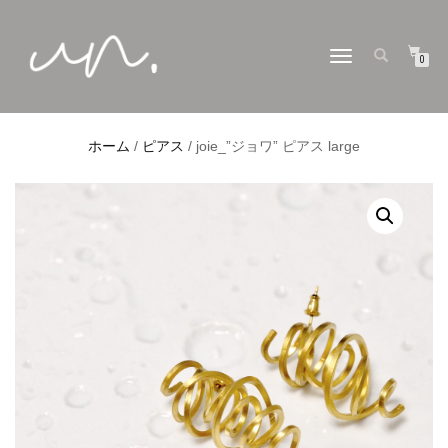
ナ
0
ビ
ゲ
ー
シ
ョ
ホーム
/
ピアス
/ joie_”ジョワ” ピアス large
ン
切
り
替
え