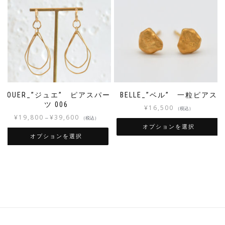
JOUER_”ジュエ” ピアスパー
BELLE_”ベル” 一粒ピアス
ツ 006
¥
16,500
（税込）
¥
19,800
¥
39,600
–
（税込）
オプションを選択
オプションを選択