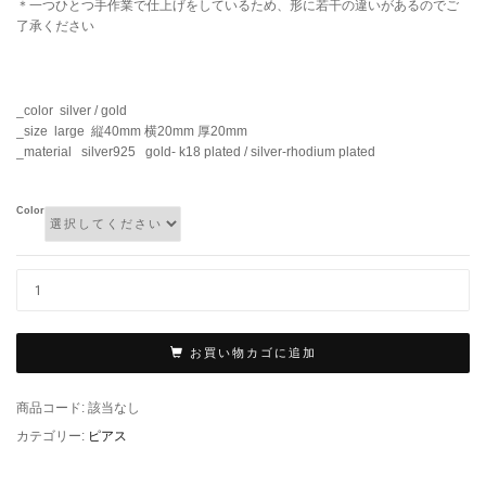
＊一つひとつ手作業で仕上げをしているため、形に若干の違いがあるのでご
了承ください
_color silver / gold
_size large 縦40mm 横20mm 厚20mm
_material silver925 gold- k18 plated / silver-rhodium plated
Color
お買い物カゴに追加
商品コード:
該当なし
カテゴリー:
ピアス