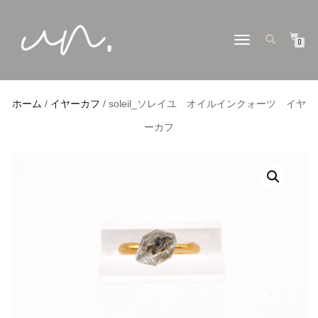
ナ
0
ビ
ゲ
ー
シ
ョ
ホーム
/
イヤーカフ
/ soleil_ソレイユ オイルインクォーツ イヤ
ン
切
ーカフ
り
替
え