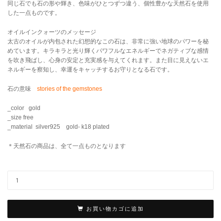
同じ石でも石の形や輝き、色味がひとつずつ違う、個性豊かな天然石を使用
した一点ものです。
オイルインクォーツのメッセージ
太古のオイルが内包された幻想的なこの石は、非常に強い地球のパワーを秘
めています。キラキラと光り輝くパワフルなエネルギーでネガティブな感情
を吹き飛ばし、心身の安定と充実感を与えてくれます。また目に見えないエ
ネルギーを察知し、幸運をキャッチするお守りとなる石です。
石の意味
stories of the gemstones
_color gold
_size free
_material silver925 gold- k18 plated
＊天然石の商品は、全て一点ものとなります
お買い物カゴに追加