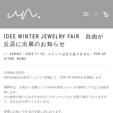
ナ
0
ビ
ゲ
ー
シ
IDEE WINTER JEWELRY FAIR 自由が
ョ
ン
丘店に出展のお知らせ
切
り
替
BY
YURIKO
|
2023-11-16
|
コメントはまだありません
|
POP UP
え
STORE
,
NEWS
12/8(金)-25(月)
IDEE自由が丘店1Fジュエリー売場にて、POP UP SHOPを出展致します。
期間中は、人気の一点物リング soleil天然石シリーズや新作ピアスなどを販売
致します。
その他冬の装いにおすすめのロングネックレスなどを取り揃えておりますの
で、ぜひお立ち寄りくださいませ。
皆様にお会いできるのを楽しみにおります。