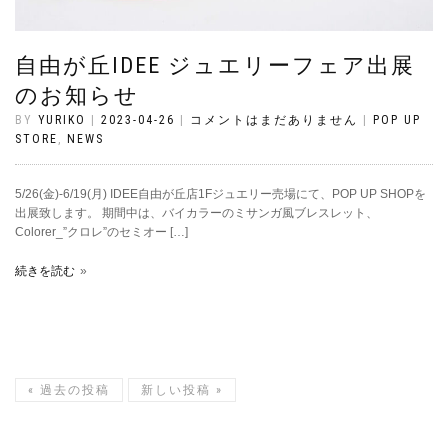
自由が丘IDEE ジュエリーフェア出展
のお知らせ
BY
YURIKO
|
2023-04-26
|
コメントはまだありません
|
POP UP
STORE
,
NEWS
5/26(金)-6/19(月) IDEE自由が丘店1Fジュエリー売場にて、POP UP SHOPを
出展致します。 期間中は、バイカラーのミサンガ風ブレスレット、
Colorer_”クロレ”のセミオー […]
続きを読む
«
過去の投稿
新しい投稿
»