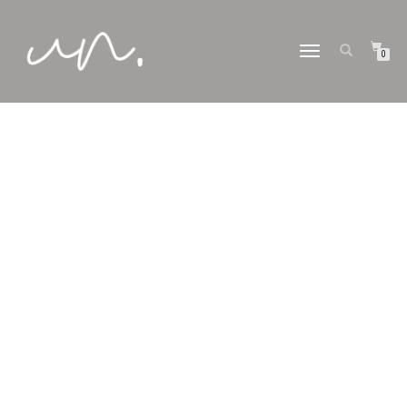
ナ
0
ビ
ゲ
ー
シ
カテゴリー:
NEWS
ョ
ン
切
り
替
え