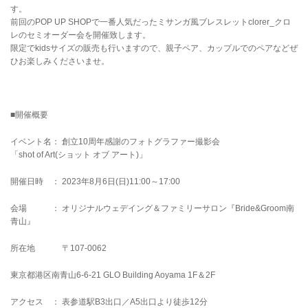
す。
前回のPOP UP SHOPで一番人気だったミサンガ風ブレスレットclorer_クロ
レのセミオーダー会を開催致します。
限定でkidsサイズの販売も行いますので、親子ペア、カップルでのペアなどぜ
ひお楽しみくださいませ。
■開催概要
イベント名： 創立10周年感謝のフォトグラファー撮影会
「shot of Art(ショット オブ アート)」
開催日時 ： 2023年8月6日(日)11:00～17:00
会場 ： オリジナルウェデイング＆ファミリーサロン『Bride&Groom南
青山』
所在地 〒107-0062
東京都港区南青山6-6-21 GLO Building Aoyama 1F＆2F
アクセス ： 表参道駅B3出口／A5出口より徒歩12分