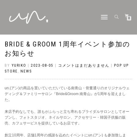
ナ
0
ビ
ゲ
ー
シ
BRIDE & GROOM 1周年イベント参加の
ョ
ン
お知らせ
切
り
替
BY
YURIKO
|
2023-08-05
|
コメントはまだありません
|
POP UP
え
STORE
,
NEWS
un.(アン)の商品を置いていただいている南青山・骨董通りのオリジナルウェ
ディング＆ファミリーサロン『Bride&Groom 南青山』が1周年を迎えまし
た。
来店予約なしでも、誰もがふらっと立ち寄れるブライダルサロンとしてオー
プンし、フォトスタジオ、ネイルサロン、アクセサリー・韓国子供服の販
売、カフェサービスを提供しているお店です。
創立10周年、店舗1周年の感謝を込めたイベントにun.(アン) も参加致しま