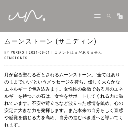
ナ
0
ビ
ゲ
ー
シ
ムーンストーン (サニディン)
ョ
ン
切
BY
YURIKO
|
2021-09-01
|
コメントはまだありません
|
り
GEMSTONES
替
え
月が宿る聖なる石とされるムーンストーン。
“
全てはあり
のままでいい
”
というメッセージを持ち、優しく大らかな
エネルギーで包み込みます。女性性の象徴である月のエネ
ルギーを持つこの石は、女性をサポートしてくれる力に溢
れています。不安や苛立ちなど波立った感情を鎮め、心の
安定に大きな力を発揮します。また本来の自分らしく直感
や感覚を信じる力を高め、自分の進むべき道へと導いてく
れます。